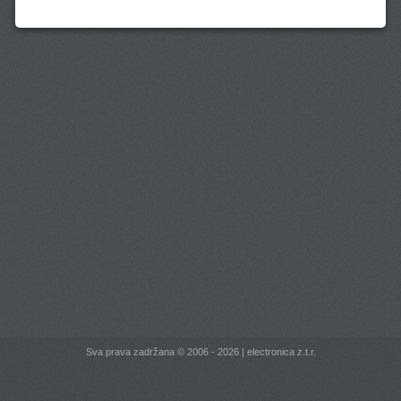
Sva prava zadržana © 2006 - 2026 | electronica z.t.r.